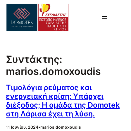
Συντάκτης:
marios.domoxoudis
Τιμολόγια ρεύματος και
ενεργειακή κρίση: Υπάρχει
διέξοδος; Η ομάδα της Domotek
στη Λάρισα έχει τη λύση.
11 Ιουνίου, 2024
•
marios.domoxoudis